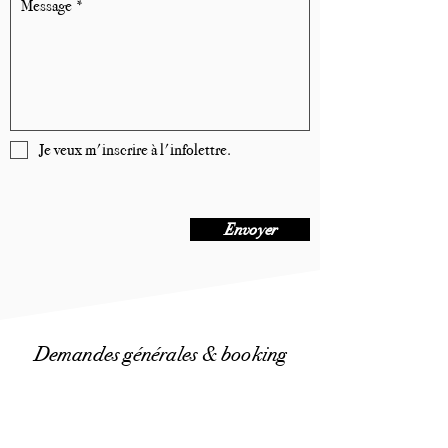
Je veux m'inscrire à l'infolettre.
Envoyer
Demandes générales & booking
Thibault Bertin-Maghit
i
Directeur général et art
stique
thibault[at]collectif9.ca